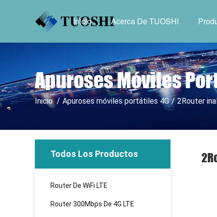
Inicio
Acerca De TUOSHI
Prod
Apuroses Móviles Port
Inicio
/
Apuroses móviles portátiles 4G
/
2Router in
Todos Los Productos
2R
Router De WiFi LTE
Router 300Mbps De 4G LTE