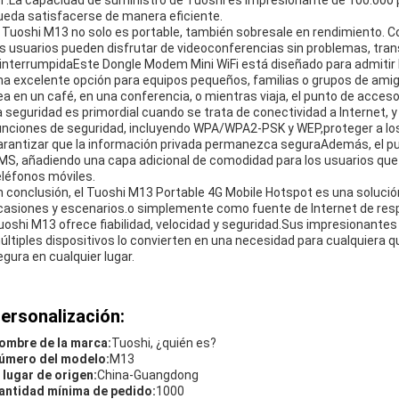
T.La capacidad de suministro de Tuoshi es impresionante de 100.000 
ueda satisfacerse de manera eficiente.
l Tuoshi M13 no solo es portable, también sobresale en rendimiento. 
os usuarios pueden disfrutar de videoconferencias sin problemas, tran
ninterrumpidaEste Dongle Modem Mini WiFi está diseñado para admitir
na excelente opción para equipos pequeños, familias o grupos de ami
ea en un café, en una conferencia, o mientras viaja, el punto de ac
a seguridad es primordial cuando se trata de conectividad a Internet, 
unciones de seguridad, incluyendo WPA/WPA2-PSK y WEP,proteger a los
arantizar que la información privada permanezca seguraAdemás, el pun
MS, añadiendo una capa adicional de comodidad para los usuarios que 
eléfonos móviles.
n conclusión, el Tuoshi M13 Portable 4G Mobile Hotspot es una solución
casiones y escenarios.o simplemente como fuente de Internet de resp
uoshi M13 ofrece fiabilidad, velocidad y seguridad.Sus impresionante
últiples dispositivos lo convierten en una necesidad para cualquiera q
egura en cualquier lugar.
ersonalización:
ombre de la marca:
Tuoshi, ¿quién es?
úmero del modelo:
M13
l lugar de origen:
China-Guangdong
antidad mínima de pedido:
1000