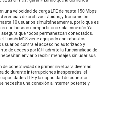
piezas al mes., garantizando que la demanda
Con una velocidad de carga LTE de hasta 150 Mbps,
sferencias de archivos rápidas,y transmisión
 hasta 10 usuarios simultáneamente, por lo que es
gos que buscan compartir una sola conexión.Ya
ceso asegura que todos permanezcan conectados.
y el Tuoshi M13 viene equipado con robustas
 usuarios contra el acceso no autorizado y
to de acceso portátil admite la funcionalidad de
necesitan enviar o recibir mensajes sin usar sus
 de conectividad de primer nivel para diversas
aldo durante interrupciones inesperadas, el
s capacidades LTE y la capacidad de conectar
ue necesite una conexión a Internet potente y