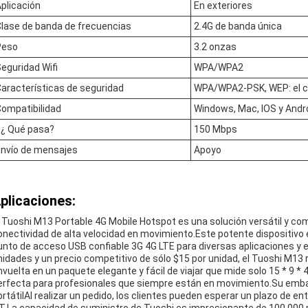
plicación
En exteriores
lase de banda de frecuencias
2.4G de banda única
Peso
3.2 onzas
eguridad Wifi
WPA/WPA2
aracterísticas de seguridad
WPA/WPA2-PSK, WEP: el có
ompatibilidad
Windows, Mac, IOS y Andr
 ¿ Qué pasa?
150 Mbps
Envío de mensajes
Apoyo
plicaciones:
l Tuoshi M13 Portable 4G Mobile Hotspot es una solución versátil y co
onectividad de alta velocidad en movimiento.Este potente dispositivo 
unto de acceso USB confiable 3G 4G LTE para diversas aplicaciones y
nidades y un precio competitivo de sólo $15 por unidad, el Tuoshi M13 r
nvuelta en un paquete elegante y fácil de viajar que mide solo 15 * 9 *
erfecta para profesionales que siempre están en movimiento.Su embala
ortátilAl realizar un pedido, los clientes pueden esperar un plazo de e