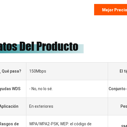
Mejor Preci
atos Del Producto
¿ Qué pasa?
150Mbps
El t
yudas WDS
- No, no lo sé.
Conjunto 
Aplicación
En exteriores
Pe
HADBAATAR
Gabriel Haddad
Rasgos de
WPA/WPA2-PSK, WEP: el código de
SM