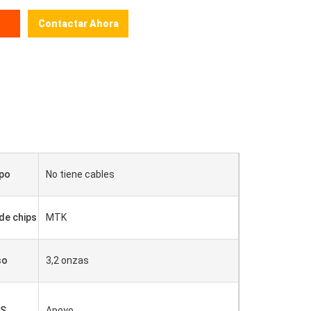
Contactar Ahora
o
ipo
No tiene cables
de chips
MTK
so
3,2 onzas
S
Apoyo