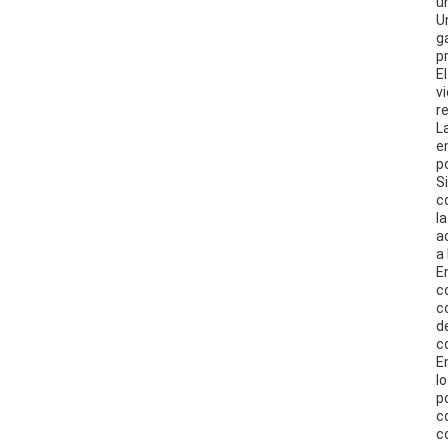
u
U
g
p
E
v
r
L
e
p
S
c
l
a
a
E
c
c
d
c
E
l
p
c
c