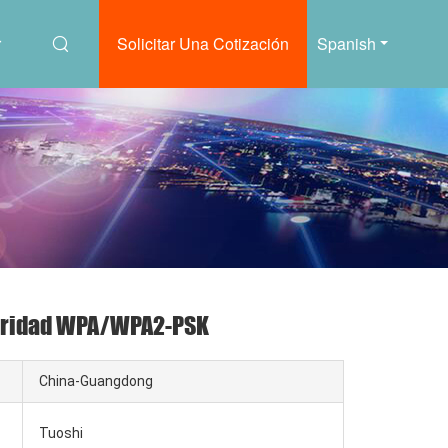
r
Solicitar Una Cotización
Spanish
guridad WPA/WPA2-PSK
China-Guangdong
Tuoshi