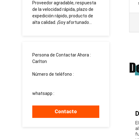
on
Proveedor agradable, respuesta
TUOSHI -
de la velocidad rápida, plazo de
которая 
uenos
expedición rápido, producto de
сотрудни
abajar
alta calidad. ¡Soy afortunado
долгосро
encontrarle!
Persona de Contactar Ahora :
Carlton
D
Número de teléfono :
008613760340811
whatsapp :
+8613760340811
Contacto
D
E
a
f