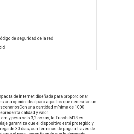
digo de seguridad de la red
oid
mpacta de Internet diseñada para proporcionar
es una opción ideal para aquellos que necesitan un
 escenariosCon una cantidad mínima de 1000
epresenta calidad y valor.
 4 cm y pesa solo 3,2 onzas, la Tuoshi M13 es
je garantiza que el dispositivo esté protegido y
ntrega de 30 días, con términos de pago a través de