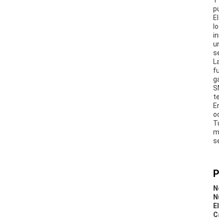
T
p
E
l
i
u
s
L
f
g
S
t
E
o
T
m
s
P
N
N
E
C