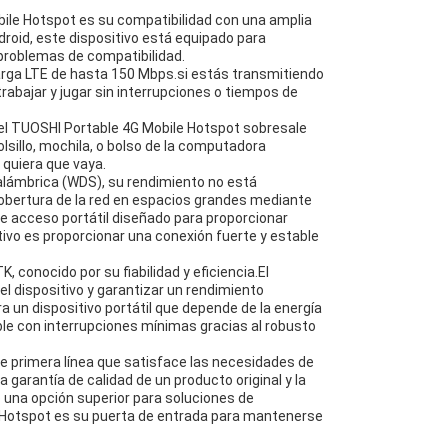
ile Hotspot es su compatibilidad con una amplia
oid, este dispositivo está equipado para
 problemas de compatibilidad.
arga LTE de hasta 150 Mbps.si estás transmitiendo
rabajar y jugar sin interrupciones o tiempos de
y el TUOSHI Portable 4G Mobile Hotspot sobresale
olsillo, mochila, o bolso de la computadora
 quiera que vaya.
nalámbrica (WDS), su rendimiento no está
obertura de la red en espacios grandes mediante
e acceso portátil diseñado para proporcionar
etivo es proporcionar una conexión fuerte y estable
 conocido por su fiabilidad y eficiencia.El
el dispositivo y garantizar un rendimiento
 un dispositivo portátil que depende de la energía
ble con interrupciones mínimas gracias al robusto
de primera línea que satisface las necesidades de
garantía de calidad de un producto original y la
una opción superior para soluciones de
e Hotspot es su puerta de entrada para mantenerse