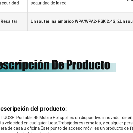
 надежная компания,
Hemos estado al trabajo con
seguridad
seguridad de la red
впервые установила
junto durante 5 años, ellos
чество и имеет
somos buen proveedor y buenos
чное сотрудничество.
Resaltar
Un router inalámbrico WPA/WPA2-PSK 2.4G
amigos, nuestro honor a trabajar
,
2Un rou
con ellos.
escripción De Producto
escripción del producto:
l TUOSHI Portable 4G Mobile Hotspot es un dispositivo innovador diseñ
lta velocidad en cualquier lugar.Trabajadores remotos, y cualquier per
uera de casa u oficina.Este punto de acceso móvil es un producto de fa