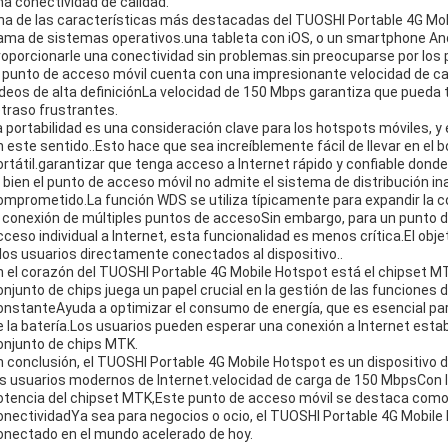
na conectividad de calidad.
na de las características más destacadas del TUOSHI Portable 4G Mob
ama de sistemas operativos.una tableta con iOS, o un smartphone Andr
roporcionarle una conectividad sin problemas.sin preocuparse por los
l punto de acceso móvil cuenta con una impresionante velocidad de c
ideos de alta definiciónLa velocidad de 150 Mbps garantiza que pueda t
etraso frustrantes.
a portabilidad es una consideración clave para los hotspots móviles, 
n este sentido..Esto hace que sea increíblemente fácil de llevar en el b
ortátil.garantizar que tenga acceso a Internet rápido y confiable donde
i bien el punto de acceso móvil no admite el sistema de distribución i
omprometido.La función WDS se utiliza típicamente para expandir la c
a conexión de múltiples puntos de accesoSin embargo, para un punto d
cceso individual a Internet, esta funcionalidad es menos crítica.El obj
 los usuarios directamente conectados al dispositivo..
n el corazón del TUOSHI Portable 4G Mobile Hotspot está el chipset MTK,
onjunto de chips juega un papel crucial en la gestión de las funciones d
onstanteAyuda a optimizar el consumo de energía, que es esencial para
e la batería.Los usuarios pueden esperar una conexión a Internet esta
onjunto de chips MTK.
n conclusión, el TUOSHI Portable 4G Mobile Hotspot es un dispositivo 
os usuarios modernos de Internet.velocidad de carga de 150 MbpsCon la 
otencia del chipset MTK,Este punto de acceso móvil se destaca como 
onectividadYa sea para negocios o ocio, el TUOSHI Portable 4G Mobil
onectado en el mundo acelerado de hoy.