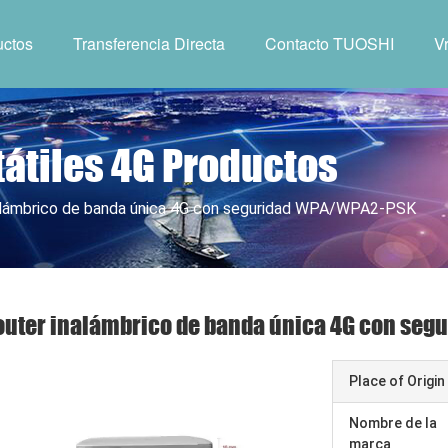
uctos
Transferencia Directa
Contacto TUOSHI
V
átiles 4G Productos
alámbrico de banda única 4G con seguridad WPA/WPA2-PSK
outer inalámbrico de banda única 4G con se
Place of Origin
Nombre de la
marca