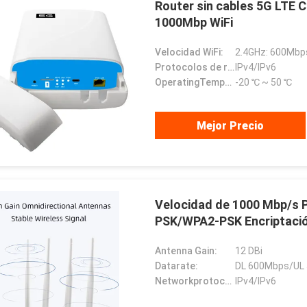
Router sin cables 5G LTE C
1000Mbp WiFi
Velocidad WiFi:
2.4GHz: 600Mbp
Protocolos de red:
IPv4/IPv6
OperatingTemperature:
-20 ℃ ~ 50 ℃
Mejor Precio
Velocidad de 1000 Mbp/s P
PSK/WPA2-PSK Encriptación
Antenna Gain:
12 DBi
Datarate:
DL 600Mbps/UL
Networkprotocols:
IPv4/IPv6
HADBAATAR
Gabriel Haddad