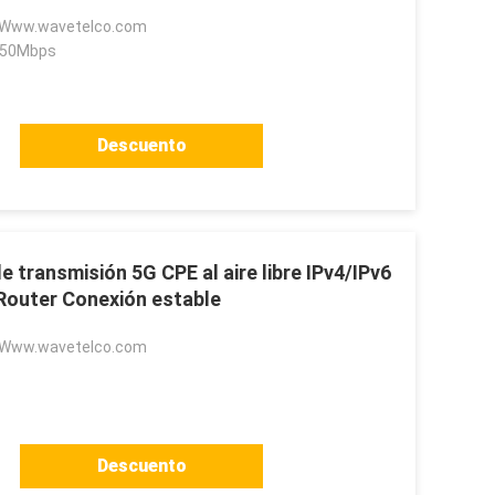
 Www.wavetelco.com
 50Mbps
Descuento
transmisión 5G CPE al aire libre IPv4/IPv6
Router Conexión estable
 Www.wavetelco.com
Descuento