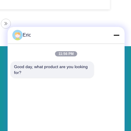
Eric
11:56 PM
Deja un mensaje
Good day, what product are you looking 
for?