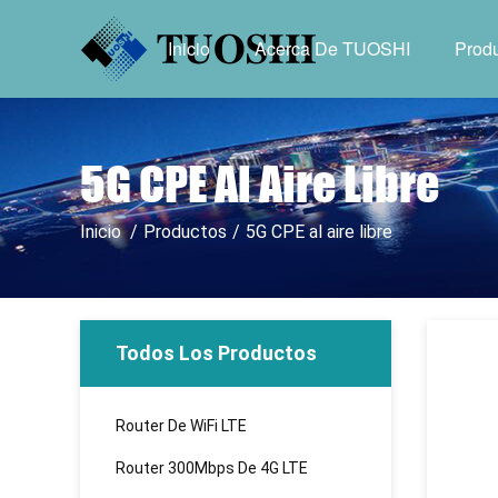
Inicio
Acerca De TUOSHI
Prod
5G CPE Al Aire Libre
Inicio
/
Productos
/
5G CPE al aire libre
Todos Los Productos
Router De WiFi LTE
Router 300Mbps De 4G LTE