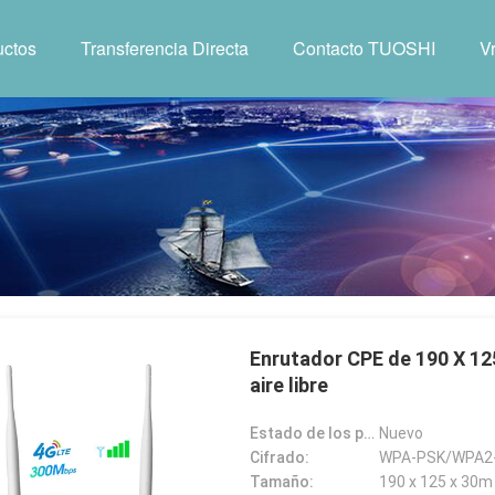
uctos
Transferencia Directa
Contacto TUOSHI
V
Enrutador CPE de 190 X 125
aire libre
Estado de los productos:
Nuevo
Cifrado:
WPA-PSK/WPA2
Tamaño:
190 x 125 x 30m