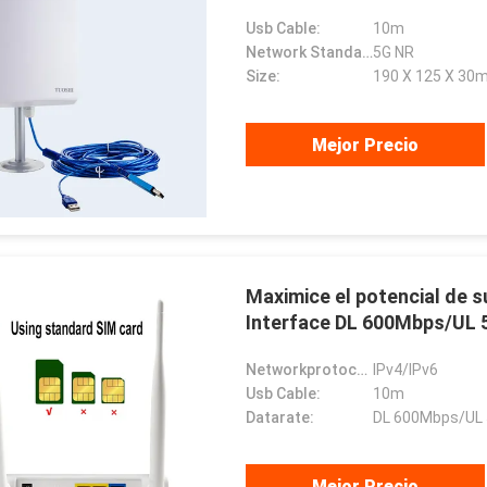
Usb Cable:
10m
Network Standard:
5G NR
Size:
190 X 125 X 30
Mejor Precio
Maximice el potencial de 
Interface DL 600Mbps/UL
Networkprotocols:
IPv4/IPv6
Usb Cable:
10m
Datarate:
DL 600Mbps/UL
Mejor Precio