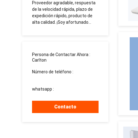
on
Proveedor agradable, respuesta
TUOSHI -
de la velocidad rápida, plazo de
которая 
uenos
expedición rápido, producto de
сотрудни
abajar
alta calidad. ¡Soy afortunado
долгосро
encontrarle!
Persona de Contactar Ahora :
Carlton
Número de teléfono :
008613760340811
whatsapp :
+8613760340811
Contacto