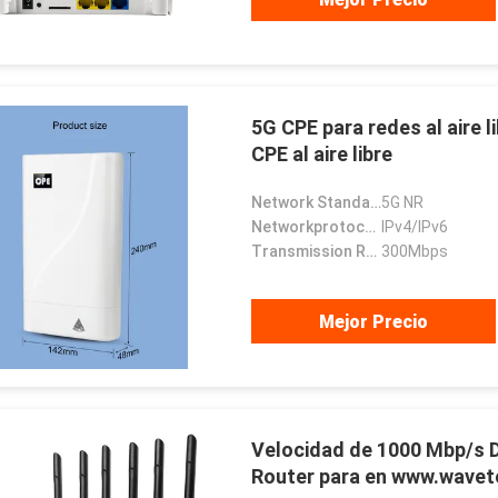
5G CPE para redes al aire l
CPE al aire libre
Network Standard:
5G NR
Networkprotocols:
IPv4/IPv6
Transmission Rate:
300Mbps
Mejor Precio
Velocidad de 1000 Mbp/s
Router para en www.wavet