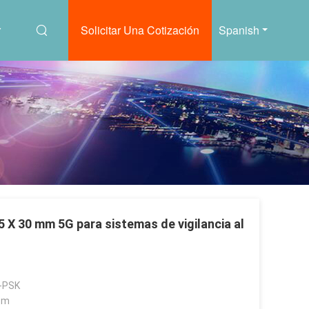
r
Solicitar Una Cotización
Spanish
 X 30 mm 5G para sistemas de vigilancia al
-PSK
 m