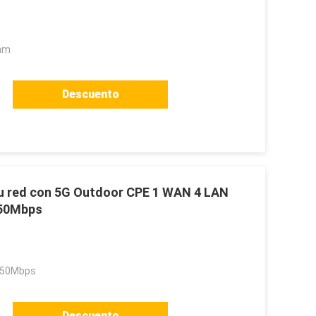
mm
Descuento
su red con 5G Outdoor CPE 1 WAN 4 LAN
 50Mbps
 50Mbps
Descuento