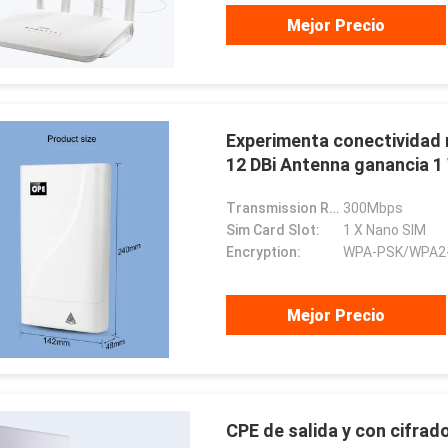
 надежная компания,
Hemos estado al trabajo con
Mejor Precio
впервые установила
junto durante 5 años, ellos
чество и имеет
somos buen proveedor y buenos
чное сотрудничество.
amigos, nuestro honor a trabajar
con ellos.
Experimenta conectividad r
12 DBi Antenna ganancia 1 
SIM
Transmission Rate:
300Mbps
Sim Card Slot:
1 X Nano SIM
Encryption:
WPA-PSK/WPA2
Mejor Precio
CPE de salida y con cifr