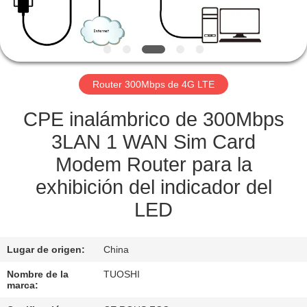
CONTROL
DE
CALIDAD
Router 300Mbps de 4G LTE
ÉNTRENOS
CPE inalámbrico de 300Mbps
EN
3LAN 1 WAN Sim Card
CONTACTO
Modem Router para la
CON
exhibición del indicador del
LED
NOTICIAS
Lugar de origen:
China
CASOS
Nombre de la
TUOSHI
marca: