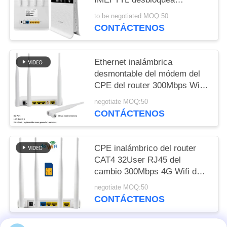
300mbps para la cámara
to be negotiated MOQ:50
CCTV
CONTÁCTENOS
Ethernet inalámbrica
desmontable del módem del
CPE del router 300Mbps Wifi
de la antena 4G LTE del gato
negotiate MOQ:50
4 de FDD TDD pálida
CONTÁCTENOS
CPE inalámbrico del router
CAT4 32User RJ45 del
cambio 300Mbps 4G Wifi de
Vodafone TTL IMEI
negotiate MOQ:50
CONTÁCTENOS