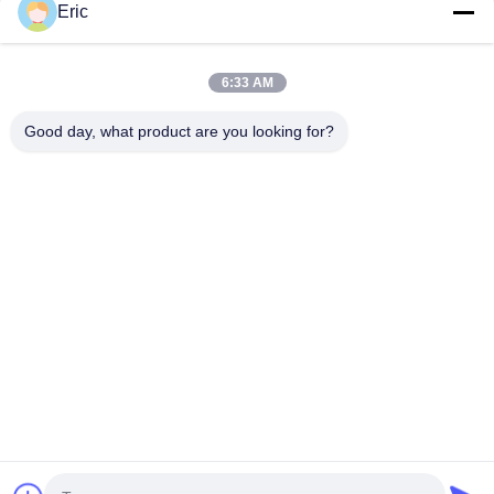
Eric
Categorías Populares
Todos
6:33 AM
Router De WiFi LTE
Router 300Mbps De 4G LTE
Good day, what product are you looking for?
Router Volte De LTE
SiM Mobile Router Dual
Router De 5G WiFi
5G CPE Al Aire Libre
Router Al Aire Libre Del CPE De 4G LTE
Suplemento De La Gama Del USB WiFi
Suscriba