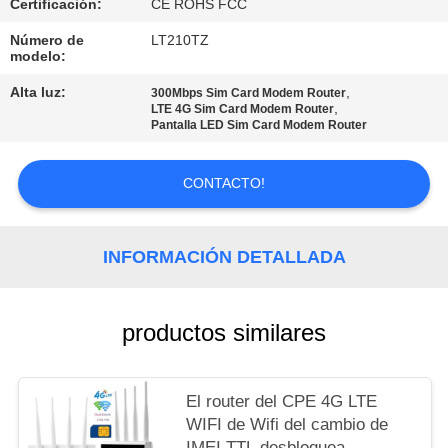
PIDA
Certificación:
CE ROHS FCC
UNA
Número de
LT210TZ
modelo:
CITA
Alta luz:
,
300Mbps Sim Card Modem Router
,
LTE 4G Sim Card Modem Router
Pantalla LED Sim Card Modem Router
VR
CONTACTO!
MAPA
DEL
INFORMACIÓN DETALLADA
SITIO
PRIVACY
productos similares
POLICY
El router del CPE 4G LTE
WIFI de Wifi del cambio de
IMEI TTL desbloquea