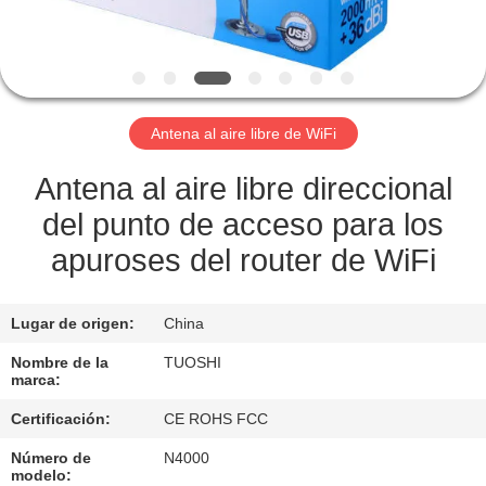
CONTROL
DE
CALIDAD
Antena al aire libre de WiFi
ÉNTRENOS
Antena al aire libre direccional
EN
del punto de acceso para los
CONTACTO
apuroses del router de WiFi
CON
Lugar de origen:
China
NOTICIAS
Nombre de la
TUOSHI
marca:
Certificación:
CE ROHS FCC
CASOS
Número de
N4000
modelo: