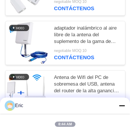
negotiable MOQ:10
CONTÁCTENOS
adaptador inalámbrico al aire
libre de la antena del
suplemento de la gama de
36dBi Wifi para rv
negotiable MOQ:10
CONTÁCTENOS
Antena de Wifi del PC de
sobremesa del USB, antena
del router de la alta ganancia
150mbps
negotiable MOQ:50sets
Eric
CONTÁCTENOS
8:44 AM
Categorías Populares
Todos