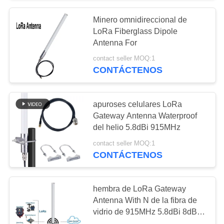
Minero omnidireccional de
LoRa Fiberglass Dipole
Antenna For
contact seller MOQ:1
CONTÁCTENOS
apuroses celulares LoRa
Gateway Antenna Waterproof
del helio 5.8dBi 915MHz
contact seller MOQ:1
CONTÁCTENOS
hembra de LoRa Gateway
Antenna With N de la fibra de
vidrio de 915MHz 5.8dBi 8dBi
al cable de extensión