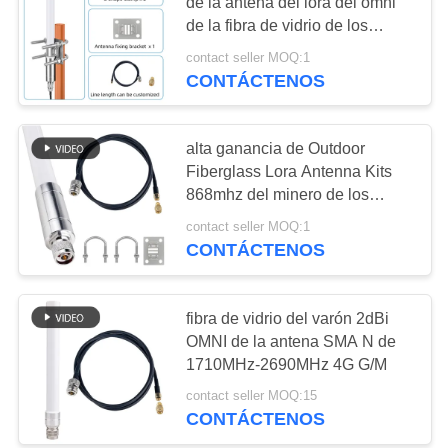
PIDA
de la antena del lora del omni
de la fibra de vidrio de los
UNA
apuroses del helio de 868mhz
contact seller MOQ:1
CITA
9dbi 8dbi 4dbi Bobcat Rak
CONTÁCTENOS
Nebra HNT
VR
alta ganancia de Outdoor
Fiberglass Lora Antenna Kits
MAPA
868mhz del minero de los
apuroses del helio de 12Dbi
DEL
contact seller MOQ:1
8dbi 5.8dbi
CONTÁCTENOS
SITIO
fibra de vidrio del varón 2dBi
PRIVACY
OMNI de la antena SMA N de
POLICY
1710MHz-2690MHz 4G G/M
contact seller MOQ:15
CONTÁCTENOS