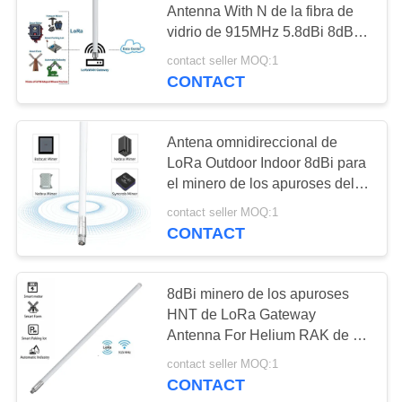
Antenna With N de la fibra de
vidrio de 915MHz 5.8dBi 8dBi
al cable de extensión
contact seller MOQ:1
masculino de SMA
CONTACT
Antena omnidireccional de
LoRa Outdoor Indoor 8dBi para
el minero de los apuroses del
helio de HNT
contact seller MOQ:1
CONTACT
8dBi minero de los apuroses
HNT de LoRa Gateway
Antenna For Helium RAK de la
fibra de vidrio de la gama larga
contact seller MOQ:1
915MHz
CONTACT