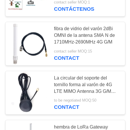
contact seller MOQ:1
masculino de SMA
CONTÁCTENOS
fibra de vidrio del varón 2dBi
OMNI de la antena SMA N de
1710MHz-2690MHz 4G G/M
contact seller MOQ:15
CONTACT
La circular del soporte del
tornillo forma al varón de 4G
LTE MIMO Antenna 3G G/M
700-2700MHz SMA
to be negotiated MOQ:50
CONTACT
hembra de LoRa Gateway