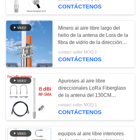
CONTÁCTENOS
CONTROL
DE
Minero al aire libre largo del
CALIDAD
helio de la antena de Lora de la
fibra de vidrio de la dirección
5.8dbi 8dbi 868MHz 915MHz
ÉNTRENOS
contact seller MOQ:1
de Omni de los apuroses de la
CONTÁCTENOS
EN
gama del varón el 130CM de N
CONTACTO
Apuroses al aire libre
CON
direccionales LoRa Fiberglass
de la antena del 130CM
NOTICIAS
868mhz Omni
contact seller MOQ:1
CONTÁCTENOS
CASOS
equipos al aire libre interiores