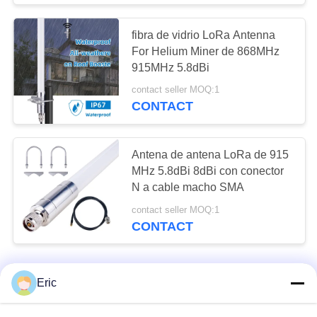
fibra de vidrio LoRa Antenna
For Helium Miner de 868MHz
915MHz 5.8dBi
contact seller MOQ:1
CONTACT
Antena de antena LoRa de 915
MHz 5.8dBi 8dBi con conector
N a cable macho SMA
contact seller MOQ:1
CONTACT
Eric
CONTACTO!