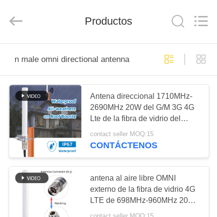
Shenzhen
Tuoshi
Network
Communications
Productos
Co.,
Ltd.
All
Rights
HOGAR
Reserved.
n male omni directional antenna
PRODUCTOS
Antena direccional 1710MHz-
2690MHz 20W del G/M 3G 4G
SOBRE
Lte de la fibra de vidrio del
NOSOTROS
varón OMNI de N
contact seller MOQ:15
CONTÁCTENOS
VIAJE
DE
antena al aire libre OMNI
LA
externo de la fibra de vidrio 4G
LTE de 698MHz-960MHz 20W
FÁBRICA
direccional
contact seller MOQ:15